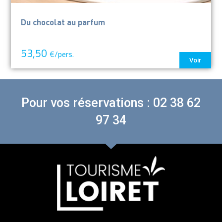
Du chocolat au parfum
53,50
€/pers.
Voir
Pour vos réservations : 02 38 62
97 34