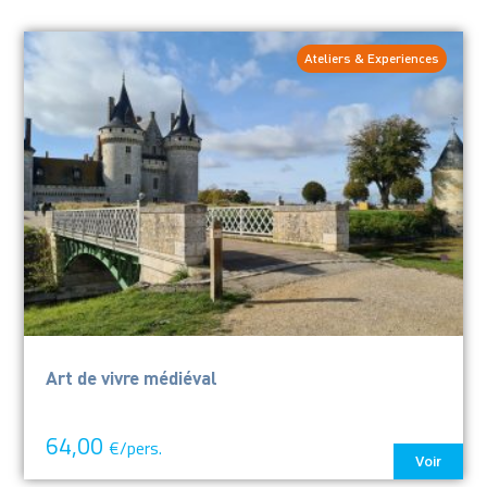
Ateliers & Experiences
Art de vivre médiéval
64,00
€/pers.
Voir