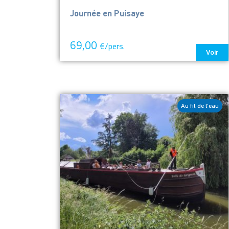
Journée en Puisaye
69,00
€/pers.
Voir
Au fil de l’eau