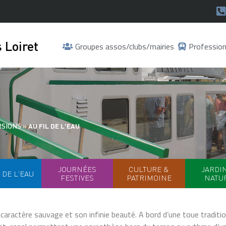
 Loiret
Groupes assos/clubs/mairies
Profession
RSIONS
»
AU FIL DE L'EAU
JOURNÉES
CULTURE &
JARDI
 DE L'EAU
FESTIVES
PATRIMOINE
NATU
n caractère sauvage et son infinie beauté. A bord d’une toue traditi