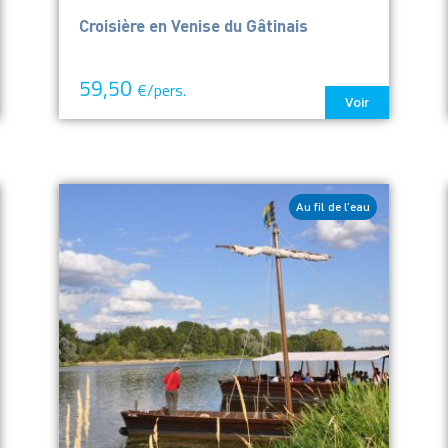
Croisière en Venise du Gâtinais
59,50
€/pers.
Voir
Au fil de l’eau