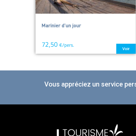
Marinier d’un jour
72,50
€/pers.
Voir
Vous appréciez un service per