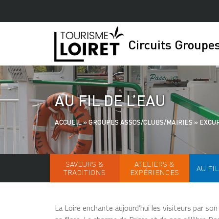
Circuits Groupes
AU FIL DE L’EAU
ACCUEIL
»
GROUPES ASSOS/CLUBS/MAIRIES
»
EXCU
SAVEURS &
ATELIERS &
AU FIL
TRADITIONS
EXPÉRIENCES
La Loire enchante aujourd’hui les visiteurs par so