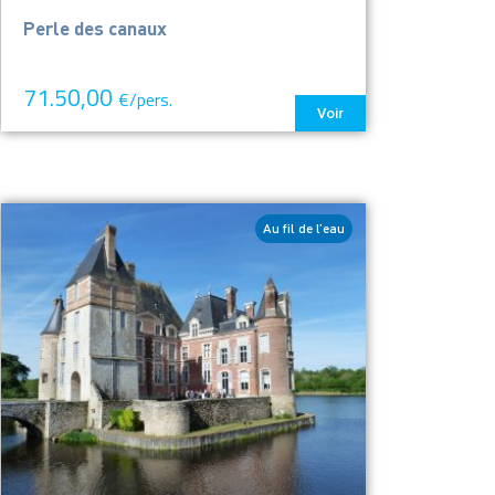
Perle des canaux
71.50,00
€/pers.
Voir
Au fil de l’eau