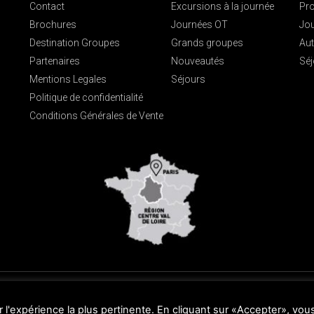
Contact
Excursions à la journée
Pro
Brochures
Journées OT
Jo
Destination Groupes
Grands groupes
Aut
Partenaires
Nouveautés
Séj
Mentions Legales
Séjours
Politique de confidentialité
Conditions Générales de Vente
ental par www.Webdeloire.com
r l'expérience la plus pertinente. En cliquant sur «Accepter», vou