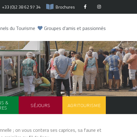
+33 (0)2 38 62 97 34
Brochures
nels du Tourisme
Groupes d’amis et passionnés
NS &
SÉJOURS
AGRITOURISME
RES
onnelle ; on vous contera ses caprices, sa faune et