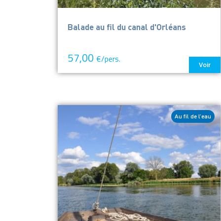
Balade au fil du canal d'Orléans
57,00
€/pers.
Voir
Au fil de l’eau