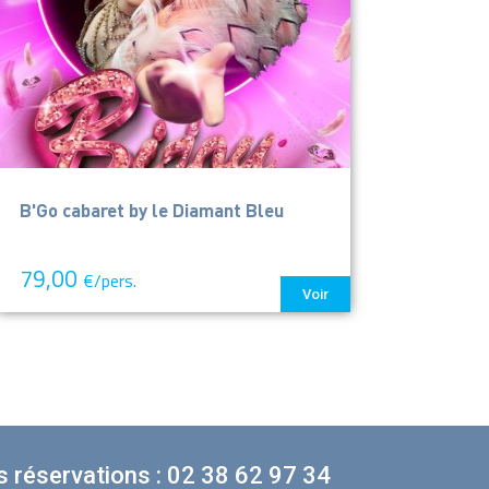
B'Go cabaret by le Diamant Bleu
79,00
€/pers.
Voir
 réservations : 02 38 62 97 34