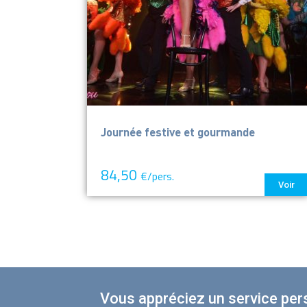
Journée festive et gourmande
84,50
€/pers.
Voir
Vous appréciez un service per