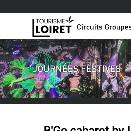
Circuits Groupes
JOURNÉES FESTIVES
B'Go cabaret by 