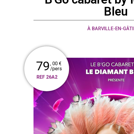
Bleu
À BARVILLE-EN-GÂTI
79
, 00 €
/pers
REF 26A2