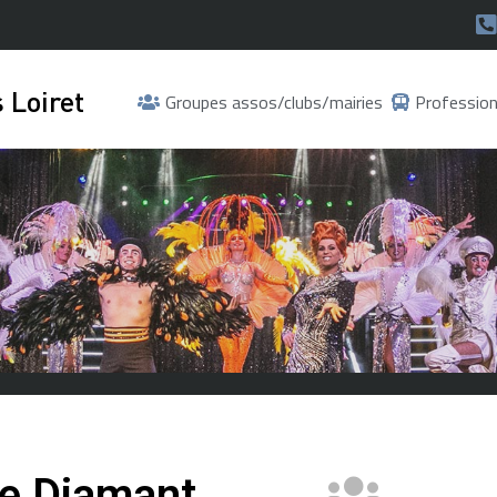
 Loiret
Groupes assos/clubs/mairies
Profession
le Diamant