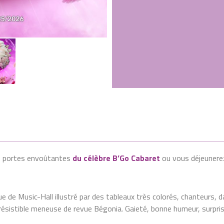
s portes envoûtantes
du célèbre B’Go Cabaret
ou vous déjeunerez 
ue de Music-Hall illustré par des tableaux très colorés, chanteurs
irrésistible meneuse de revue Bégonia. Gaieté, bonne humeur, surpri