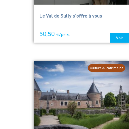
Le Val de Sully s'offre à vous
50,50
€/pers.
Voir
Culture & Patrimoine