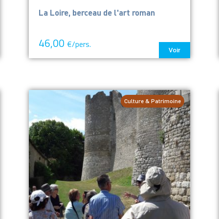
La Loire, berceau de l'art roman
46,00
€/pers.
Voir
Culture & Patrimoine