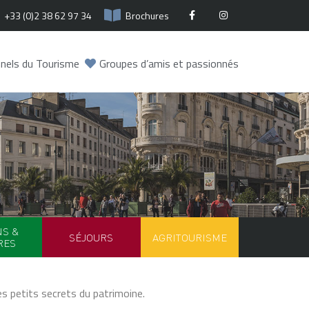
+33 (0)2 38 62 97 34
Brochures
nels du Tourisme
Groupes d’amis et passionnés
NS &
SÉJOURS
AGRITOURISME
RES
es petits secrets du patrimoine.