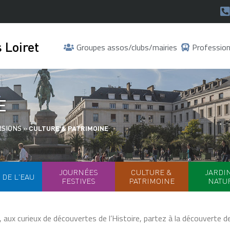
 Loiret
Groupes assos/clubs/mairies
Profession
E
RSIONS
»
CULTURE & PATRIMOINE
JOURNÉES
CULTURE &
JARDI
 DE L'EAU
FESTIVES
PATRIMOINE
NATU
, aux curieux de découvertes de l’Histoire, partez à la découverte d