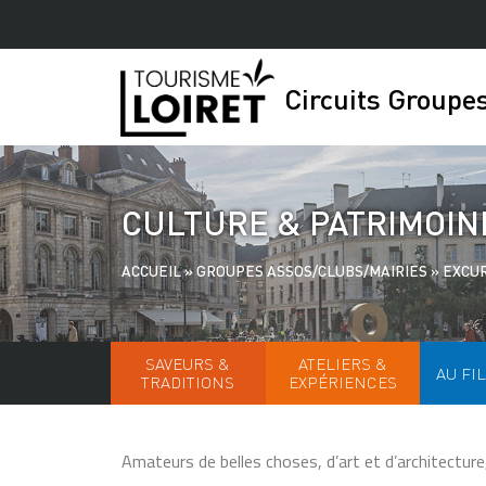
Circuits Groupes
CULTURE & PATRIMOIN
ACCUEIL
»
GROUPES ASSOS/CLUBS/MAIRIES
»
EXCU
SAVEURS &
ATELIERS &
AU FIL
TRADITIONS
EXPÉRIENCES
Amateurs de belles choses, d’art et d’architecture