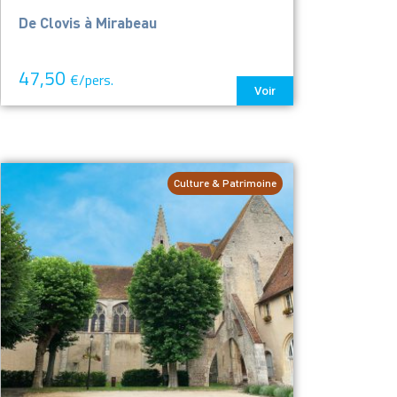
De Clovis à Mirabeau
47,50
€/pers.
Voir
Culture & Patrimoine