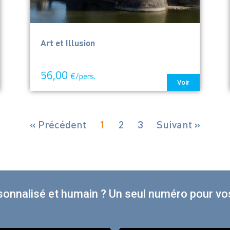
Art et Illusion
56,00
€/pers.
Voir
« Précédent
1
2
3
Suivant »
sonnalisé et humain ? Un seul numéro pour vos