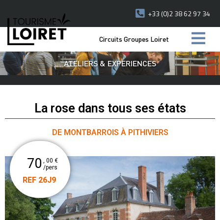
+33 (0)2 38 62 97 34
Circuits Groupes Loiret
ATELIERS & EXPERIENCES
La rose dans tous ses états
DE MONTBARROIS À PITHIVIERS
70
, 00 €
/pers
REF 26J9