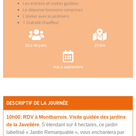
Les entrées et visites guidées
Le déjeuner boissons comprises
L’atelier avec le jardiniers
1 Gratuité chauffeur
20 à 40 pers.
25 Km
mai à septembre
DESCRIPTIF DE LA JOURNÉE
10h00:
RDV à Montbarrois.
Visite guidée des jardins
de la Javelière.
S’étendant sur 4 hectares, ce jardin
labellisé « Jardin Remarquable », vous enchantera par