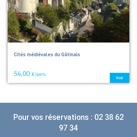
Cités médiévales du Gâtinais
54,00
€/pers.
Voir
Pour vos réservations : 02 38 62
97 34