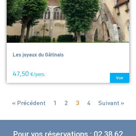
Les joyaux du Gâtinais
47,50
€/pers.
Voir
« Précédent
1
2
3
4
Suivant »
Pour vos réservations : 02 38 62