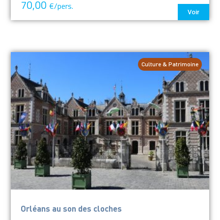
70,00
€/pers.
Voir
Culture & Patrimoine
Orléans au son des cloches