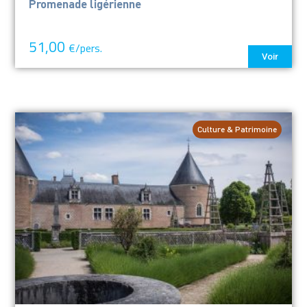
Promenade ligérienne
51,00
€/pers.
Voir
Culture & Patrimoine