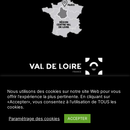
Nous utilisons des cookies sur notre site Web pour vous
offrir l'expérience la plus pertinente. En cliquant sur
«Accepter», vous consentez à l'utilisation de TOUS les
© 2019 Réalisé avec le soutien du Conseil Départemental par
cookies.
www.Webdeloire.com
Paramétrage des cookies
ACCEPTER