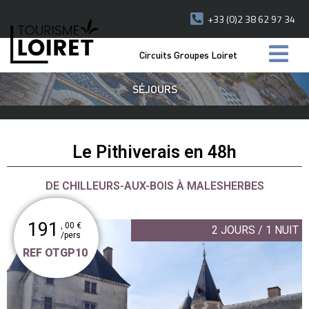
+33 (0)2 38 62 97 34
Circuits Groupes Loiret
SÉJOURS
Le Pithiverais en 48h
DE CHILLEURS-AUX-BOIS À MALESHERBES
191
, 00 €
2 JOURS / 1 NUIT
/pers
REF OTGP10