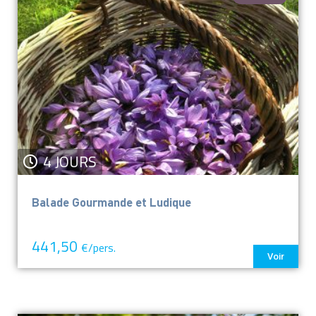
4 JOURS
Balade Gourmande et Ludique
441,50
€/pers.
Voir