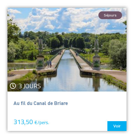
Séjours
3 JOURS
Au fil du Canal de Briare
313,50
€/pers.
Voir