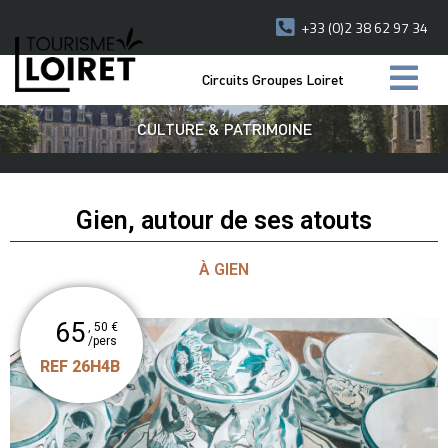
+33 (0)2 38 62 97 34
Circuits Groupes Loiret
CULTURE & PATRIMOINE
Gien, autour de ses atouts
À GIEN
65
, 50 €
/pers
REF 26H4B