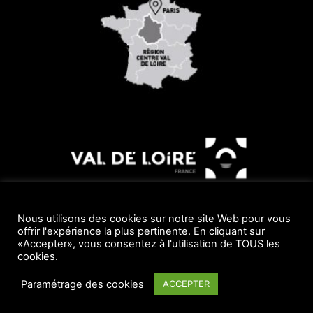
Nous utilisons des cookies sur notre site Web pour vous
offrir l'expérience la plus pertinente. En cliquant sur
«Accepter», vous consentez à l'utilisation de TOUS les
© 2019 Réalisé avec le soutien du Conseil Départemental par
cookies.
www.Webdeloire.com
Paramétrage des cookies
ACCEPTER