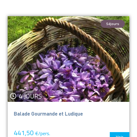
Séjours
4 JOURS
Balade Gourmande et Ludique
441,50
€/pers.