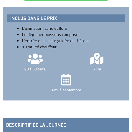
INCLUS DANS LE PRIX
L’animation faune et flore
Le déjeuner boissons comprises
L’entrée et la visite guidée du château
1 gratuité chauffeur
20 à 50 pers.
5 Km
Avril à septembre
DESCRIPTIF DE LA JOURNÉE