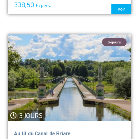
338,50
€/pers.
Voir
Séjours
3 JOURS
Au fil du Canal de Briare