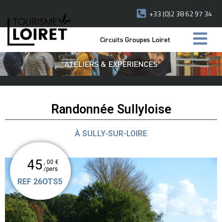
+33 (0)2 38 62 97 34
Circuits Groupes Loiret
ATELIERS & EXPERIENCES
Randonnée Sullyloise
À SULLY-SUR-LOIRE
45
, 00 €
/pers
REF 26OTS5