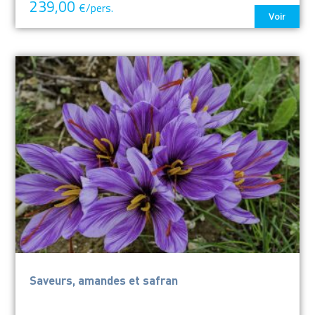
239,00
€/pers.
Voir
Saveurs, amandes et safran