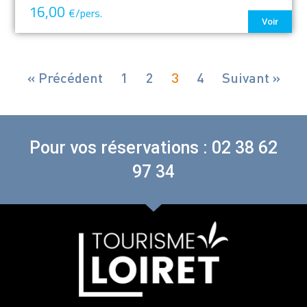
16,00
€/pers.
Voir
« Précédent
1
2
3
4
Suivant »
Pour vos réservations : 02 38 62
97 34