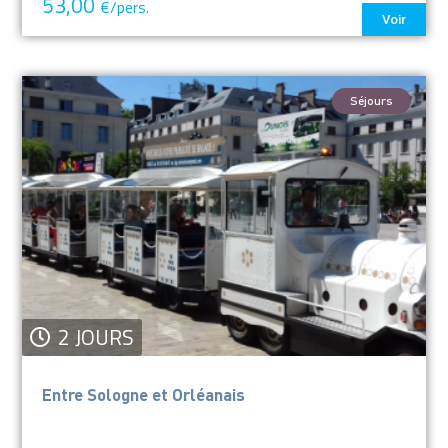
53,00
€/pers.
Voir
Séjours
2 JOURS
Entre Sologne et Orléanais